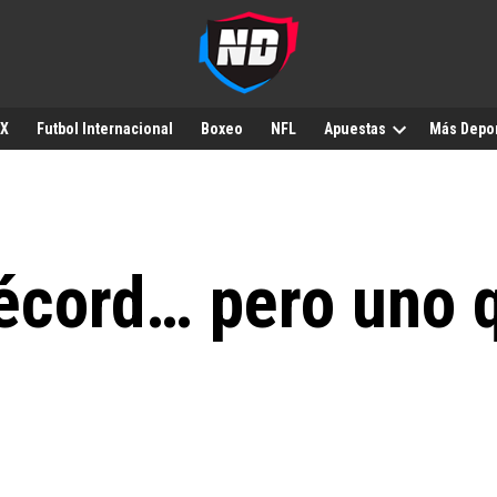
MX
Futbol Internacional
Boxeo
NFL
Apuestas
Más Depo
écord… pero uno 