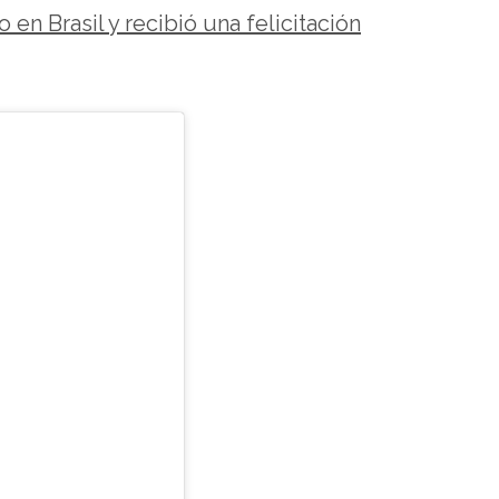
 en Brasil y recibió una felicitación