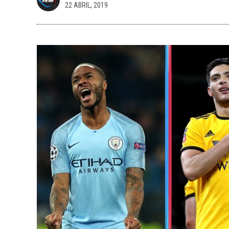
22 ABRIL, 2019