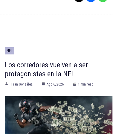
NFL
Los corredores vuelven a ser
protagonistas en la NFL
Fran González
Ago 6, 2026
1 min read