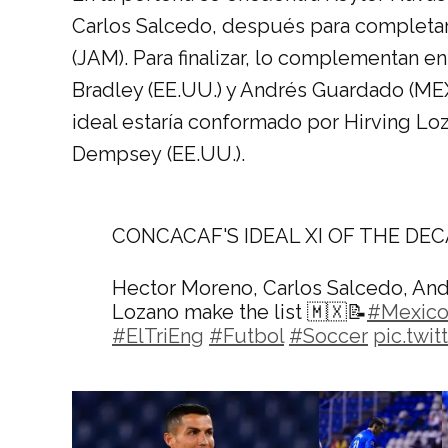
Carlos Salcedo, después para completar
(JAM). Para finalizar, lo complementan 
Bradley (EE.UU.) y Andrés Guardado (ME
ideal estaría conformado por Hirving Lo
Dempsey (EE.UU.).
CONCACAF'S IDEAL XI OF THE DE
Hector Moreno, Carlos Salcedo, And
Lozano make the list 🇲🇽📝
#Mexic
#ElTriEng
#Futbol
#Soccer
pic.twi
— El Tri Online (@eltrionline)
January