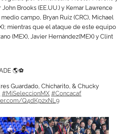
 John Brooks (EE.UU.) y Kemar Lawrence
en medio campo, Bryan Ruiz (CRC), Michael
X); mientras que el ataque de este equipo
zano (MEX), Javier Hernández(MEX) y Clint
CADE 🌎⚽
res Guardado, Chicharito, & Chucky
o
#MiSeleccionMX
#Concacaf
tter.com/Q4dKp2xNL9
 30, 2021