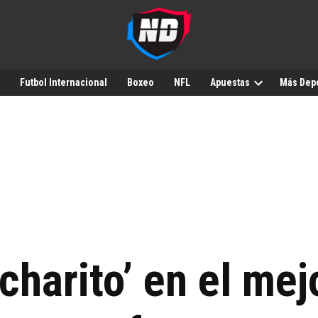
Futbol Internacional
Boxeo
NFL
Apuestas
Más Dep
charito’ en el mej