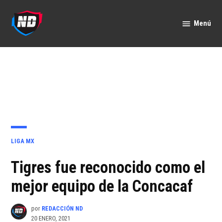
Saltar
al
Menú
Nación
contenido
Deportes
PUBLICADO
LIGA MX
EN
Tigres fue reconocido como el
mejor equipo de la Concacaf
por
REDACCIÓN ND
20 ENERO, 2021