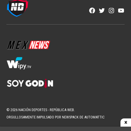
NFL
Estos son los favoritos para conquistar
la NFL
1 min read
Brenda Ramírez Zárate
Ago 8, 2026