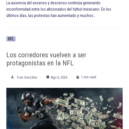
ETIQUETADO:
Club América
Club Deportivo Chivas
Club Tigres
Club Universidad Nacional
CONCACAF
CONCACAF Liga de Campeones
Concachampions
Cruz Azul Fútbol Club
Destacada TOP
Destacadas
Futbol
Liga de Campeones de Concacaf
Liga de Campeones de la Concacaf
Liga MX
Liga MX Apertura 2020
Liga MX Clausura 2020
Primera División de México