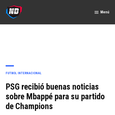
Saltar
al
Menú
Nación
contenido
Deportes
PUBLICADO
FUTBOL INTERNACIONAL
EN
PSG recibió buenas noticias
sobre Mbappé para su partido
de Champions