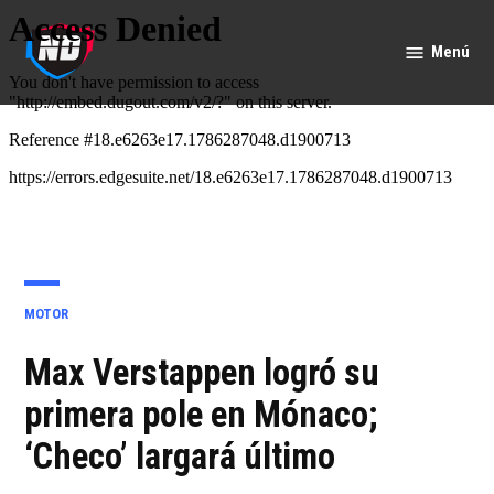
Saltar
al
Menú
Nación
contenido
Deportes
PUBLICADO
MOTOR
EN
Max Verstappen logró su
primera pole en Mónaco;
‘Checo’ largará último