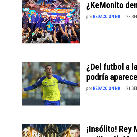
¿KeMonito de
por
REDACCIÓN ND
28 SE
¿Del futbol a 
podría aparec
por
REDACCIÓN ND
21 SE
¡Insólito! Rey 