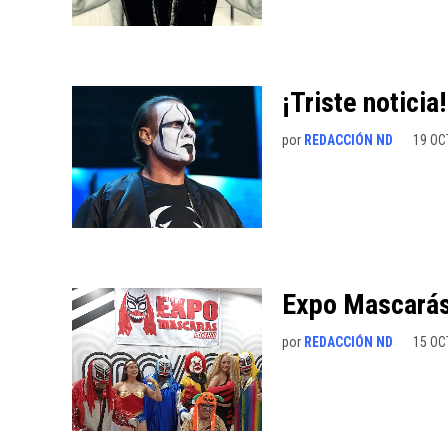
¡Triste noticia
por
REDACCIÓN ND
19 OC
Expo Mascará
por
REDACCIÓN ND
15 OC