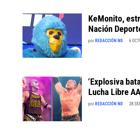
KeMonito, estr
Nación Deport
por
REDACCIÓN ND
6 OCT
‘Explosiva bat
Lucha Libre A
por
REDACCIÓN ND
28 SE