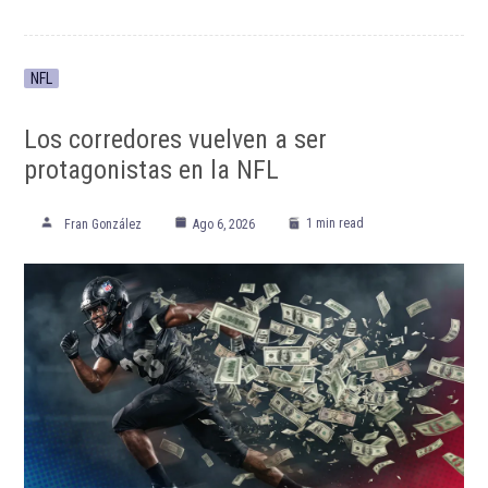
ETIQUETADO:
Arsenal Football Club
Atlético San Luis
Club Deportivo Chivas
Club Necaxa
Deportivo Toluca
Destacada TOP
Destacadas
Fichajes Liga MX
Liga MX
Liga MX Apertura 2023
Marcelo Flores
Premier League
Real Oviedo
Segunda División de España