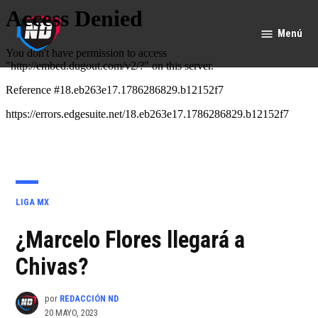
Saltar
al
Menú
Nación
contenido
Deportes
PUBLICADO
LIGA MX
EN
¿Marcelo Flores llegará a
Chivas?
por
REDACCIÓN ND
20 MAYO, 2023