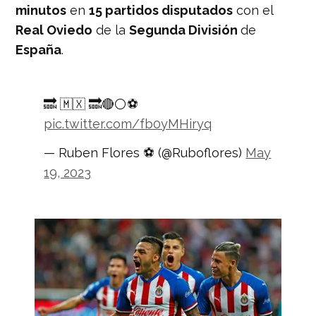
minutos
en
15 partidos disputados
con el
Real Oviedo
de la
Segunda División
de
España
.
🔜 🇲🇽 🔜🔴⚪️⚽️
pic.twitter.com/fb0yMHiryq
— Ruben Flores ⚽️ (@Ruboflores)
May
19, 2023