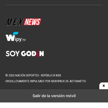
NFL
Estos son los favoritos para conquistar
la NFL
1 min read
Brenda Ramírez Zárate
Ago 8, 2026