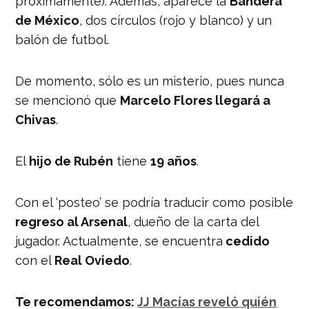
próximamente). Además, aparece la
Bandera
de México
, dos círculos (rojo y blanco) y un
balón de futbol.
De momento, sólo es un misterio, pues nunca
se mencionó que
Marcelo Flores llegará a
Chivas
.
El
hijo de Rubén
tiene
19 años
.
Con el ‘posteo’ se podría traducir como posible
regreso al Arsenal
, dueño de la carta del
jugador. Actualmente, se encuentra
cedido
con el
Real Oviedo
.
Te recomendamos:
JJ Macías reveló quién