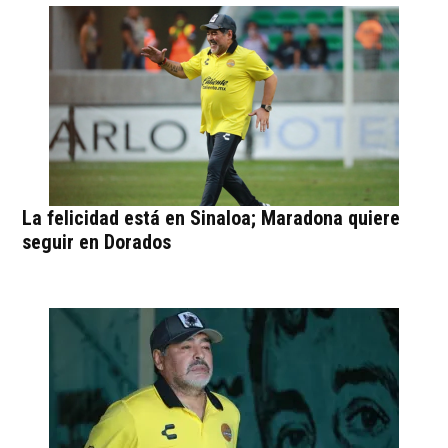
¿Fue la mejor decisión?
https://t.co/CuyyYlZlGe
pic.twitter.com/opSjsEzyhk
— Nación Deportes
(@naciondeportes_)
January 21, 2019
La felicidad está en Sinaloa; Maradona quiere
seguir en Dorados