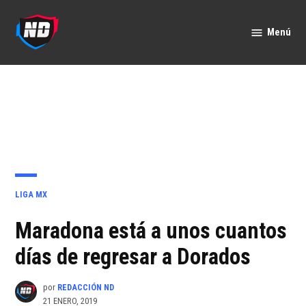
Saltar
al
Menú
Nación
contenido
Deportes
PUBLICADO
LIGA MX
EN
Maradona está a unos cuantos
días de regresar a Dorados
por
REDACCIÓN ND
21 ENERO, 2019