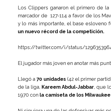
Los Clippers ganaron el primero de la 
marcador de 127-114 a favor de los Mave
y lo más importante, el base esloveno fu
un nuevo récord de la competición.
https://twitter.com/i/status/12963539
El jugador más joven en anotar más pun
Llegó a
70 unidades
(42 el primer parti
de la liga,
Kareem Abdul-Jabbar
, que l
1970 con
la camiseta de los Milwaukee
Ni siquiera una de las defensivas más p