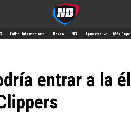
MX
Futbol Internacional
Boxeo
NFL
Apuestas
Más Depo
dría entrar a la é
Clippers