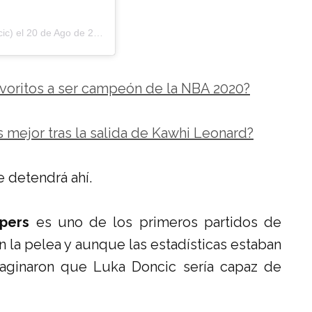
ic) el
20 de Ago de 2020 a las 8:04 PDT
avoritos a ser campeón de la NBA 2020?
 mejor tras la salida de Kawhi Leonard?
e detendrá ahí.
ppers
es uno de los primeros partidos de
 la pelea y aunque las estadísticas estaban
aginaron que Luka Doncic sería capaz de