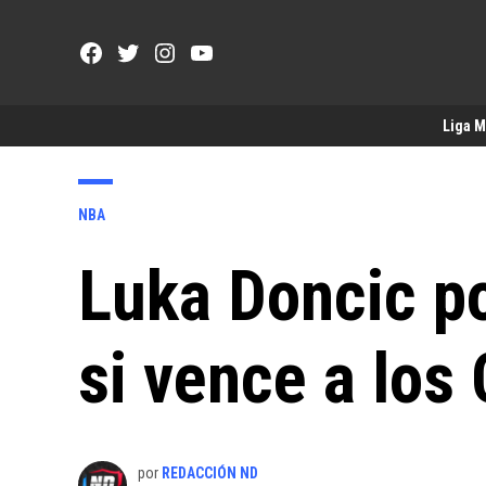
Saltar
al
Facebook
Twitter
Instagram
YouTube
contenido
Page
Username
Liga 
PUBLICADO
NBA
EN
Luka Doncic po
si vence a los 
por
REDACCIÓN ND