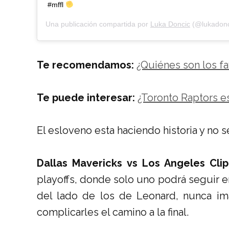
#mffl
Una publicación compartida por
Luka Doncic
(@lukadonc
Te recomendamos:
¿Quiénes son los f
Te puede interesar:
¿Toronto Raptors es
El esloveno esta haciendo historia y no s
Dallas Mavericks vs Los Angeles Cli
playoffs, donde solo uno podrá seguir en
del lado de los de Leonard, nunca im
complicarles el camino a la final.