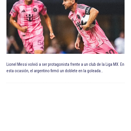
Facebook
Twitter
Instagra
YouT
Page
Username