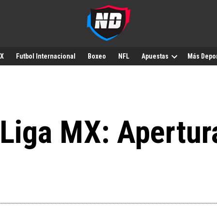
MX
Futbol Internacional
Boxeo
NFL
Apuestas
Más Depo
 Liga MX: Apertu