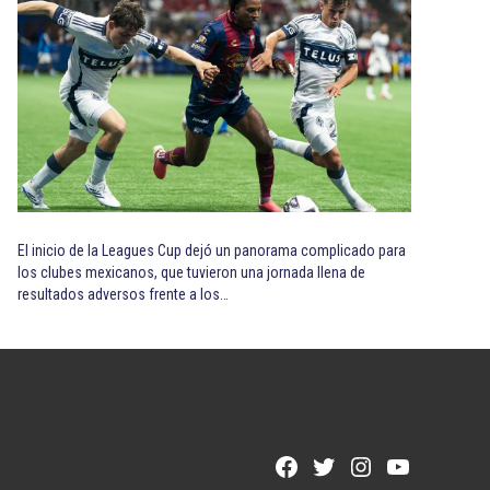
El inicio de la Leagues Cup dejó un panorama complicado para
los clubes mexicanos, que tuvieron una jornada llena de
resultados adversos frente a los…
Facebook
Twitter
Instagram
YouTube