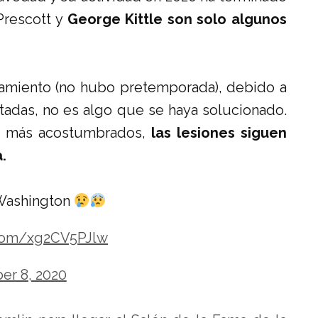
Prescott y
George Kittle son solo algunos
enamiento (no hubo pretemporada), debido a
adas, no es algo que se haya solucionado.
án más acostumbrados,
las lesiones siguen
.
 Washington
r.com/xg2CV5PJlw
r 8, 2020