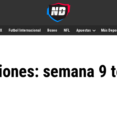
MX
Futbol Internacional
Boxeo
NFL
Apuestas
Más Depo
siones: semana 9 