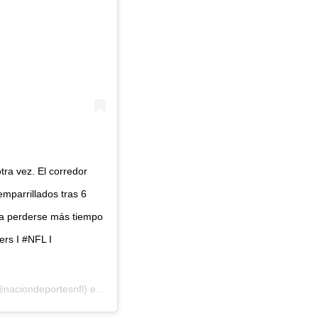
tra vez. El corredor
mparrillados tras 6
ría perderse más tiempo
ers I #NFL I
naciondeportesnfl) el
9 de Nov de 2020 a las 7:49 PST