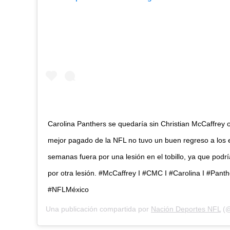
Carolina Panthers se quedaría sin Christian McCaffrey o
mejor pagado de la NFL no tuvo un buen regreso a los e
semanas fuera por una lesión en el tobillo, ya que pod
por otra lesión. #McCaffrey I #CMC I #Carolina I #Panth
#NFLMéxico
Una publicación compartida por
Nación Deportes NFL
(@