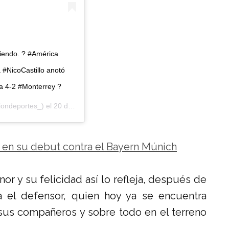
riendo. ? #América
 #NicoCastillo anotó
a 4-2 #Monterrey ?
ondeportes_) el
20 de Jul de 2019 a las 7:12 PDT
 en su debut contra el Bayern Múnich
r y su felicidad así lo refleja, después de
a el defensor, quien hoy ya se encuentra
sus compañeros y sobre todo en el terreno