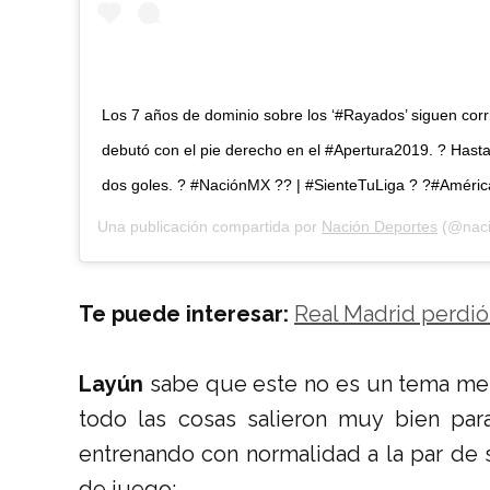
Los 7 años de dominio sobre los ‘#Rayados’ siguen cor
debutó con el pie derecho en el #Apertura2019. ? Hasta
dos goles. ? #NaciónMX ?? | #SienteTuLiga ? ?#Améric
Una publicación compartida por
Nación Deportes
(@naci
Te puede interesar:
Real Madrid perdió
Layún
sabe que este no es un tema meno
todo las cosas salieron muy bien par
entrenando con normalidad a la par de 
de juego: