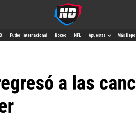
MX
Futbol Internacional
Boxeo
NFL
Apuestas
Más Depo
egresó a las canc
er