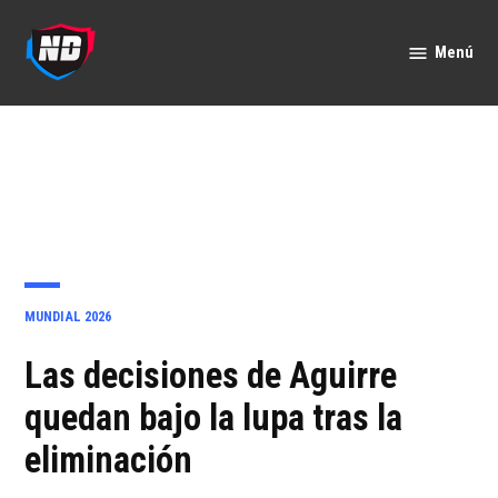
Saltar
al
Menú
Nación
contenido
Deportes
PUBLICADO
MUNDIAL 2026
EN
Las decisiones de Aguirre
quedan bajo la lupa tras la
eliminación