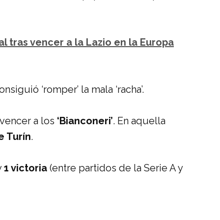
l tras vencer a la Lazio en la Europa
nsiguió ‘romper’ la mala ‘racha’.
 vencer a los
‘Bianconeri’
. En aquella
e Turín
.
y
1 victoria
(entre partidos de la Serie A y