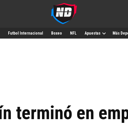
Futbol Internacional
Boxeo
NFL
Apuestas
Más Dep
rín terminó en em