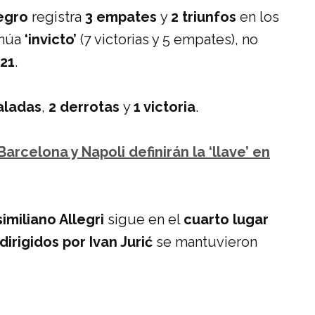
egro
registra
3 empates
y
2 triunfos
en los
inúa
‘invicto’
(7 victorias y 5 empates), no
21
.
aladas
,
2 derrotas
y
1 victoria
.
arcelona y Napoli definirán la ‘llave’ en
similiano Allegri
sigue en el
cuarto lugar
 dirigidos por Ivan Jurić
se mantuvieron