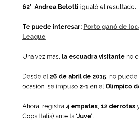
62′
,
Andrea Belotti
igualó el resultado.
Te puede interesar:
Porto ganó de loca
League
Una vez más,
la escuadra visitante
no co
Desde el
26 de abril de 2015
, no puede
ocasión, se impuso
2-1
en el
Olímpico d
Ahora, registra
4 empates
,
12 derrotas
Copa Italia) ante la
‘Juve’
.