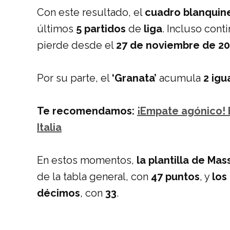
Con este resultado, el
cuadro blanquin
últimos
5 partidos
de
liga
. Incluso cont
pierde desde el
27 de noviembre de 20
Por su parte, el
‘Granata’
acumula
2 igu
Te recomendamos:
¡Empate agónico! B
Italia
En estos momentos,
la plantilla de Mas
de la tabla general, con
47 puntos
, y
los
décimos
, con
33
.