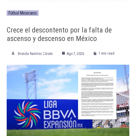
ETIQUETADO:
Destacadas
Los Angeles Dodgers
Major League Baseball
MLB
Yoshinobu Yamamoto