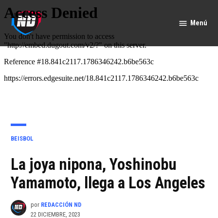
Saltar
al
Menú
Nación
contenido
Deportes
PUBLICADO
BEISBOL
EN
La joya nipona, Yoshinobu
Yamamoto, llega a Los Angeles
por
REDACCIÓN ND
22 DICIEMBRE, 2023