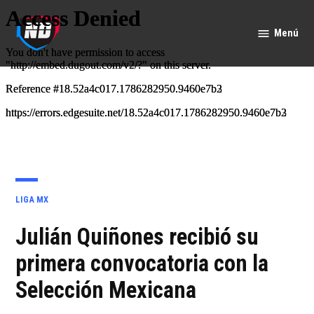
Saltar
al
Menú
Nación
contenido
Deportes
PUBLICADO
LIGA MX
EN
Julián Quiñones recibió su
primera convocatoria con la
Selección Mexicana