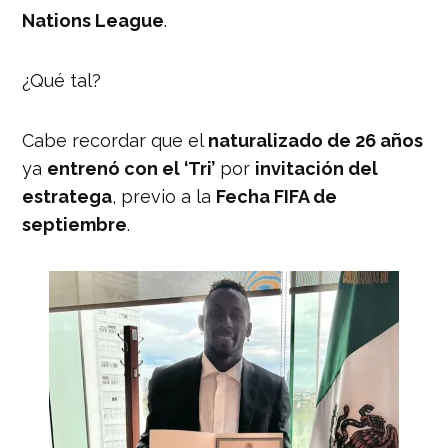
(@miseleccionmx)
November 10, 2023
Nations League
.
¿Qué tal?
Cabe recordar que el
naturalizado de 26 años
ya
entrenó con el ‘Tri’
por
invitación del
estratega
, previo a la
Fecha FIFA de
septiembre
.