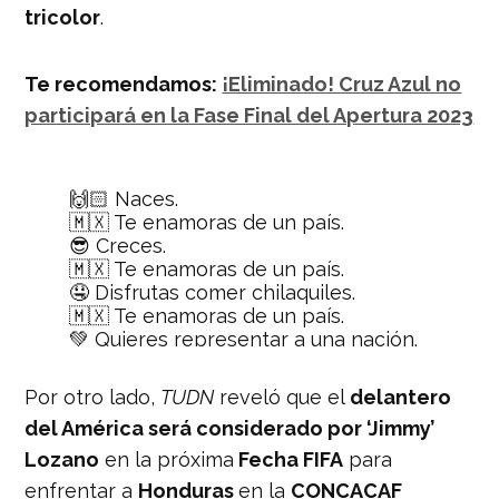
tricolor
.
Te recomendamos:
¡Eliminado! Cruz Azul no
participará en la Fase Final del Apertura 2023
🙌🏻 Naces.
🇲🇽 Te enamoras de un país.
😎 Creces.
🇲🇽 Te enamoras de un país.
🤤 Disfrutas comer chilaquiles.
🇲🇽 Te enamoras de un país.
💚 Quieres representar a una nación.
🇲🇽 Te enamoras de un país.
🔥 LO CUMPLES 🔥
Por otro lado,
TUDN
reveló que el
delantero
#QuiñonEsMexicano
del América será considerado por ‘Jimmy’
pic.twitter.com/b7HDeDsuJX
Lozano
en la próxima
Fecha FIFA
para
— Selección Nacional
enfrentar a
Honduras
en la
CONCACAF