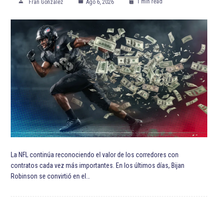
ETIQUETADO:
Club Necaxa
Cruz Azul Fútbol Club
Destacadas
Javier Eduardo López
Liga MX
Liga MX Apertura 2022
MLS
San Jose Earthquakes