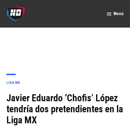
Saltar
al
Menú
Nación
contenido
Deportes
PUBLICADO
LIGA MX
EN
Javier Eduardo ‘Chofis’ López
tendría dos pretendientes en la
Liga MX