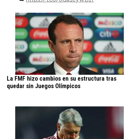
#FMFporNuestroFútbol
pic.twitter.com/kHLxFBDlcS
— Selección Nacional
(@miseleccionmx)
July 21, 2022
La FMF hizo cambios en su estructura tras
quedar sin Juegos Olímpicos