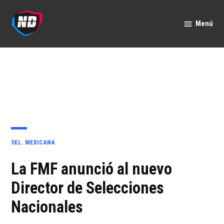
Saltar
al
Menú
Nación
contenido
Deportes
PUBLICADO
SEL. MEXICANA
EN
La FMF anunció al nuevo
Director de Selecciones
Nacionales