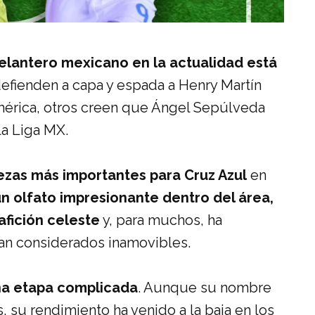
delantero mexicano en la actualidad está
defienden a capa y espada a Henry Martín
América, otros creen que Ángel Sepúlveda
a Liga MX.
piezas más importantes para Cruz Azul
en
un olfato impresionante dentro del área,
afición celeste
y, para muchos, ha
ran considerados inamovibles.
una etapa complicada
. Aunque su nombre
, su rendimiento ha venido a la baja en los