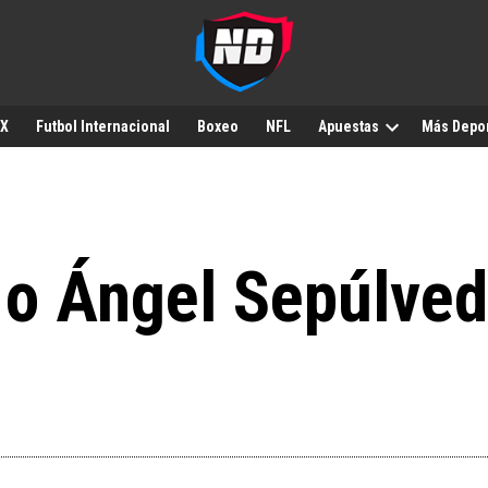
MX
Futbol Internacional
Boxeo
NFL
Apuestas
Más Depo
 o Ángel Sepúlve