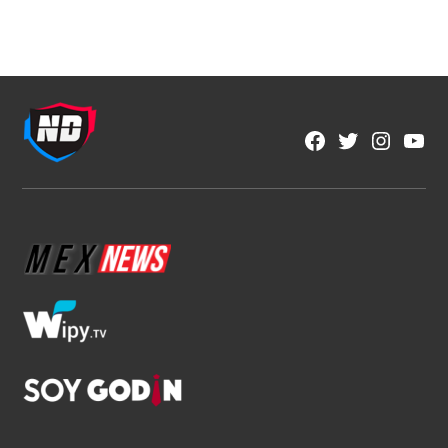
NFL
NFL México y Aeroméxico anuncian
alianza histórica por tres años
1 min read
Fran González
Ago 5, 2026