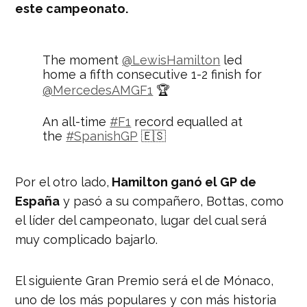
este campeonato.
The moment
@LewisHamilton
led
home a fifth consecutive 1-2 finish for
@MercedesAMGF1
🏆
An all-time
#F1
record equalled at
the
#SpanishGP
🇪🇸
And the champ goes back to the top
of the standings 👀
Por el otro lado,
Hamilton ganó el GP de
pic.twitter.com/E87ulYa5U8
España
y pasó a su compañero, Bottas, como
— Formula 1 (@F1)
May 12, 2019
el líder del campeonato, lugar del cual será
muy complicado bajarlo.
El siguiente Gran Premio será el de Mónaco,
uno de los más populares y con más historia