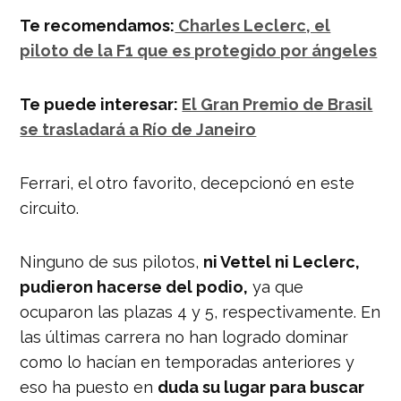
— Formula 1 (@F1)
May 12, 2019
Te recomendamos:
Charles Leclerc, el
piloto de la F1 que es protegido por ángeles
Te puede interesar:
El Gran Premio de Brasil
se trasladará a Río de Janeiro
Ferrari, el otro favorito, decepcionó en este
circuito.
Ninguno de sus pilotos,
ni Vettel ni Leclerc,
pudieron hacerse del podio,
ya que
ocuparon las plazas 4 y 5, respectivamente. En
las últimas carrera no han logrado dominar
como lo hacían en temporadas anteriores y
eso ha puesto en
duda su lugar para buscar