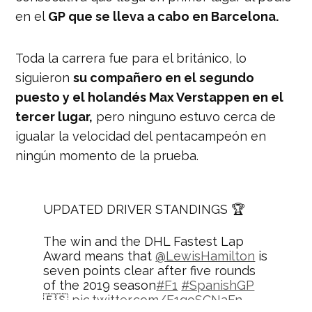
en el
GP que se lleva a cabo en Barcelona.
Toda la carrera fue para el británico, lo
siguieron
su compañero en el segundo
puesto y el holandés Max Verstappen en el
tercer lugar,
pero ninguno estuvo cerca de
igualar la velocidad del pentacampeón en
ningún momento de la prueba.
UPDATED DRIVER STANDINGS 🏆
The win and the DHL Fastest Lap
Award means that
@LewisHamilton
is
seven points clear after five rounds
of the 2019 season
#F1
#SpanishGP
🇪🇸
pic.twitter.com/E1goSCNaFn