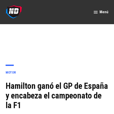
Saltar
al
Menú
Nación
contenido
Deportes
PUBLICADO
MOTOR
EN
Hamilton ganó el GP de España
y encabeza el campeonato de
la F1