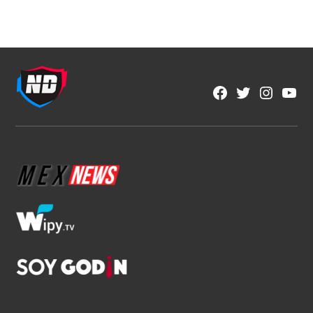
NFL
Los corredores vuelven a ser
protagonistas en la NFL
1 min read
Fran González
Ago 6, 2026