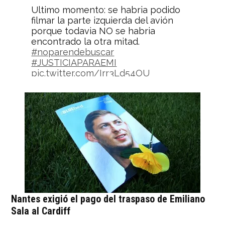
Ultimo momento: se habria podido
filmar la parte izquierda del avión
porque todavia NO se habria
encontrado la otra mitad.
#noparendebuscar
#JUSTICIAPARAEMI
pic.twitter.com/Irr3Ld54OU
— Christian Martin (@askomartin)
4
de febrero de 2019
Nantes exigió el pago del traspaso de Emiliano
Sala al Cardiff