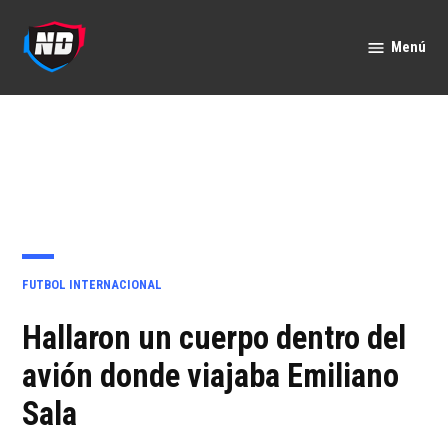
Saltar
al
Menú
Nación
contenido
Deportes
PUBLICADO
FUTBOL INTERNACIONAL
EN
Hallaron un cuerpo dentro del
avión donde viajaba Emiliano
Sala