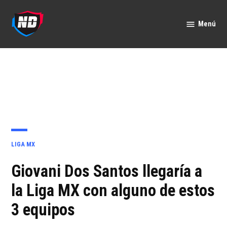
Saltar
al
Menú
Nación
contenido
Deportes
PUBLICADO
LIGA MX
EN
Giovani Dos Santos llegaría a
la Liga MX con alguno de estos
3 equipos