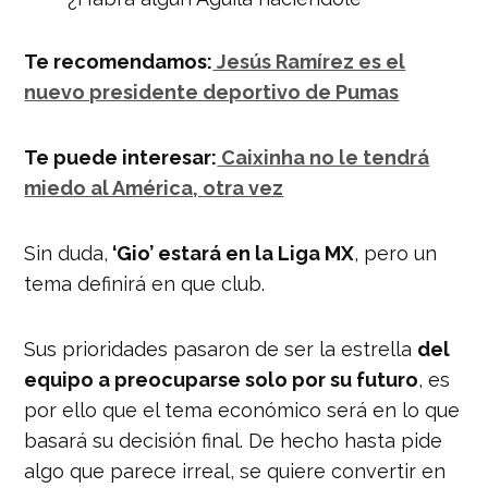
"ojitos"?👀
https://t.co/u9vby6tdsh
pic.twitter.com/9fREkDRr1L
Te recomendamos:
Jesús Ramírez es el
— Nación Deportes
nuevo presidente deportivo de Pumas
(@naciondeportes_)
March 2, 2019
Te puede interesar:
Caixinha no le tendrá
miedo al América, otra vez
Sin duda,
‘Gio’ estará en la Liga MX
, pero un
tema definirá en que club.
Sus prioridades pasaron de ser la estrella
del
equipo a preocuparse solo por su futuro
, es
por ello que el tema económico será en lo que
basará su decisión final. De hecho hasta pide
algo que parece irreal, se quiere convertir en