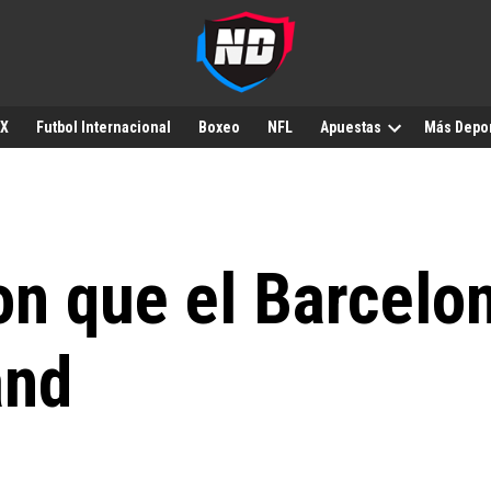
MX
Futbol Internacional
Boxeo
NFL
Apuestas
Más Depo
n que el Barcelon
and