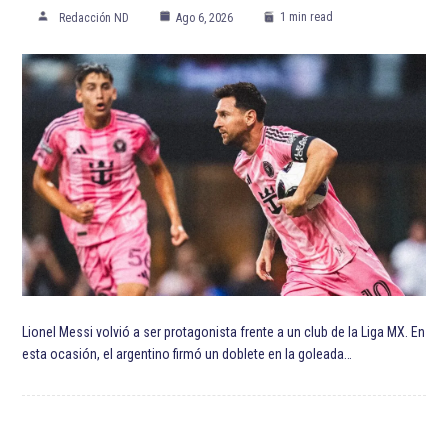
Julio Urías
Justin Verlander
Los Angeles Dodgers
Max Fried
Mexicanos en la MLB
Miami Marlins
MLB
Sandy Alcántara
Toronto Blue Jays