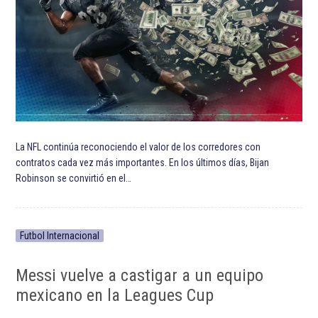
ETIQUETADO:
Alek Manoah
Atlanta Braves
Chicago White Sox
Destacada TOP
Destacadas
Dylan Cease
Houston Astros