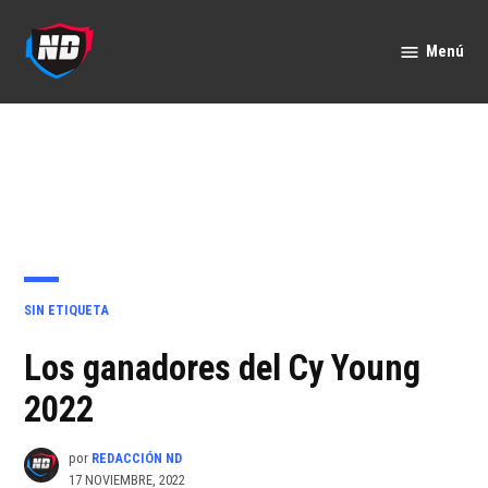
Saltar
al
Menú
Nación
contenido
Deportes
PUBLICADO
SIN ETIQUETA
EN
Los ganadores del Cy Young
2022
por
REDACCIÓN ND
17 NOVIEMBRE, 2022