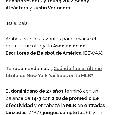
ganadores del Cy Young 2022
:
Sandy
Alcántara
y
Justin Verlander
.
¡Baia, baia!
Ambos eran los favoritos para llevarse el
premio que otorga la
Asociación de
Escritores de Béisbol de América
(BBWAA).
Te recomendamos:
¿Cuándo fue el último
título de New York Yankees en la MLB?
El
dominicano de 27 años
terminó con un
balance de
14-9
con
2.28 de promedio de
efectividad
y encabezó la
MLB
en
entradas
lanzadas
(228.2),
juegos completos
(6) y en