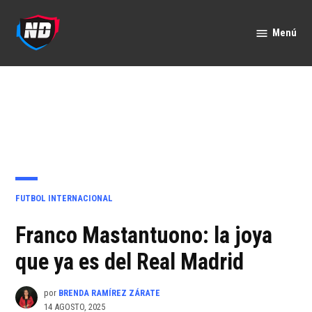
Saltar
al
Menú
Nación
contenido
Deportes
PUBLICADO
FUTBOL INTERNACIONAL
EN
Franco Mastantuono: la joya
que ya es del Real Madrid
por
BRENDA RAMÍREZ ZÁRATE
14 AGOSTO, 2025