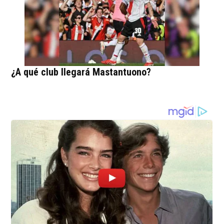
¿A qué club llegará Mastantuono?