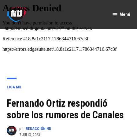
Saltar
al
Menú
Nación
contenido
Deportes
PUBLICADO
LIGA MX
EN
Fernando Ortiz respondió
sobre los rumores de Canales
por
REDACCIÓN ND
7 JULIO, 2023