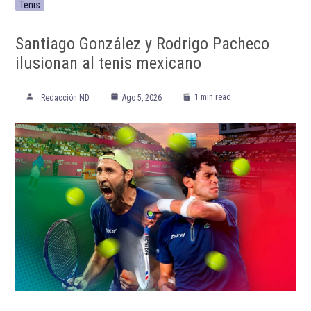
ETIQUETADO:
Club Santos Laguna
Destacada TOP
Destacadas
felix torres
Futbol
gol
Guillermo Almada
Liga MX
Mexico
Selección de Futbol de Ecuador