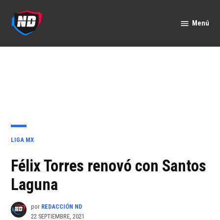
Saltar
al
Menú
Nación
contenido
Deportes
PUBLICADO
LIGA MX
EN
Félix Torres renovó con Santos
Laguna
por
REDACCIÓN ND
22 SEPTIEMBRE, 2021