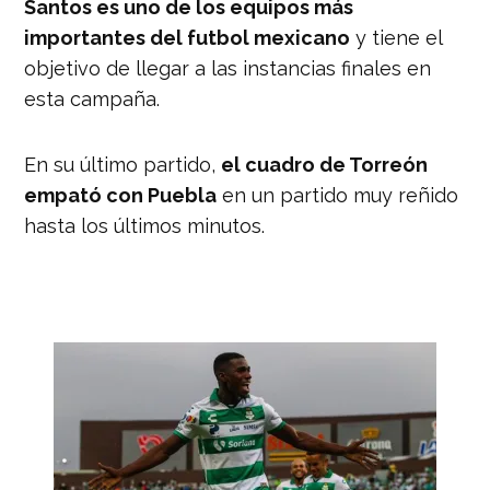
Santos es uno de los equipos más
Concachampions. 👇
importantes del futbol mexicano
y tiene el
https://t.co/YSEY30T7FE
objetivo de llegar a las instancias finales en
— Nación Deportes
esta campaña.
(@naciondeportes_)
September 21,
2021
En su último partido,
el cuadro de Torreón
empató con Puebla
en un partido muy reñido
hasta los últimos minutos.