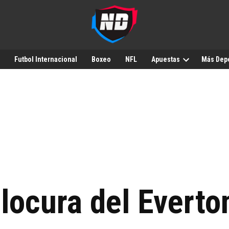
Futbol Internacional
Boxeo
NFL
Apuestas
Más Dep
ocura del Everto