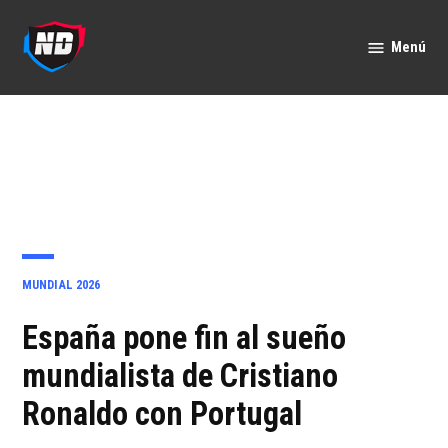
Saltar
al
Menú
Nación
contenido
Deportes
PUBLICADO
MUNDIAL 2026
EN
España pone fin al sueño
mundialista de Cristiano
Ronaldo con Portugal