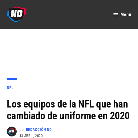
Saltar
al
Menú
Nación
contenido
Deportes
PUBLICADO
NFL
EN
Los equipos de la NFL que han
cambiado de uniforme en 2020
por
REDACCIÓN ND
13 ABRIL, 2020