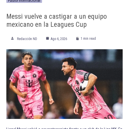
ETIQUETADO:
Atlanta Falcons
Futbol
Indianapolis Colts
Los Angeles Chargers
Los Angeles Rams
NFL
Tampa Bay Buccaneers