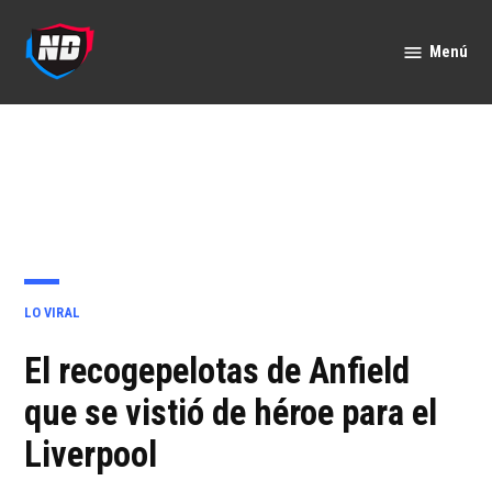
Saltar
al
Menú
Nación
contenido
Deportes
PUBLICADO
LO VIRAL
EN
El recogepelotas de Anfield
que se vistió de héroe para el
Liverpool