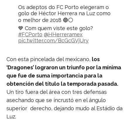
Os adeptos do FC Porto elegeram o
golo de Héctor Herrera na Luz como
o melhor de 2018 🔵⚪
💙 Com quem viste este golo?
#FCPorto
@HHerreramex
pic.twitter.com/BcGcGVjUry
— FC Porto (@FCPorto)
January 5,
2019
Con esta pincelada del mexicano,
los
‘Dragones’ lograron un triunfo por la mínima
que fue de suma importancia para la
obtención del título la temporada pasada.
Un tiro fuera del área con tres defensas
asechando que se incrustó en el ángulo
superior derecho, dejando mudo al Estádio da
Luz.