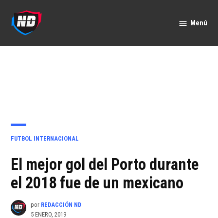
Saltar
al
Menú
Nación
contenido
Deportes
PUBLICADO
FUTBOL INTERNACIONAL
EN
El mejor gol del Porto durante
el 2018 fue de un mexicano
por
REDACCIÓN ND
5 ENERO, 2019