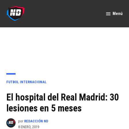
Saltar
al
Menú
Nación
contenido
Deportes
PUBLICADO
FUTBOL INTERNACIONAL
EN
El hospital del Real Madrid: 30
lesiones en 5 meses
por
REDACCIÓN ND
8 ENERO, 2019