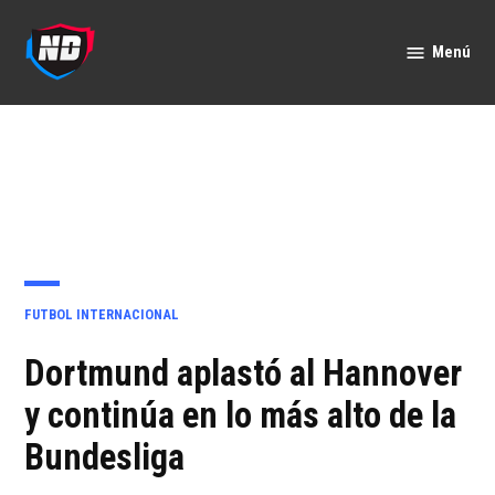
Saltar
al
Menú
Nación
contenido
Deportes
PUBLICADO
FUTBOL INTERNACIONAL
EN
Dortmund aplastó al Hannover
y continúa en lo más alto de la
Bundesliga