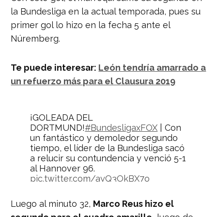
la Bundesliga en la actual temporada, pues su
primer gol lo hizo en la fecha 5 ante el
Núremberg.
Te puede interesar:
León tendría amarrado a
un refuerzo más para el Clausura 2019
¡GOLEADA DEL
DORTMUND!
#BundesligaxFOX
| Con
un fantástico y demoledor segundo
tiempo, el líder de la Bundesliga sacó
a relucir su contundencia y venció 5-1
al Hannover 96.
pic.twitter.com/ayQ3OkBX7o
— FOX Sports Argentina
Luego al minuto 32,
Marco Reus hizo el
(@FOXSportsArg)
26 de enero de