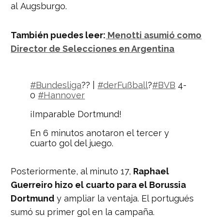
al Augsburgo.
También puedes leer:
Menotti asumió como
Director de Selecciones en Argentina
#Bundesliga
?? |
#derFußball
?
#BVB
4-
0
#Hannover
¡Imparable Dortmund!
En 6 minutos anotaron el tercer y
cuarto gol del juego.
⚽ 62′ Mario Gotze ??
Posteriormente, al minuto 17,
Raphael
⚽ 67′ Raphael Guerreiro ??
Guerreiro hizo el cuarto para el Borussia
Dortmund
y ampliar la ventaja. El portugués
¿Habrá más goles?
pic.twitter.com/uj4nu736Jx
sumó su primer gol en la campaña.