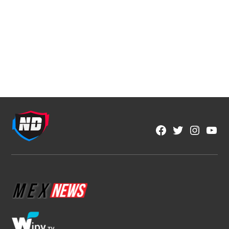
NFL
NFL México y Aeroméxico anuncian