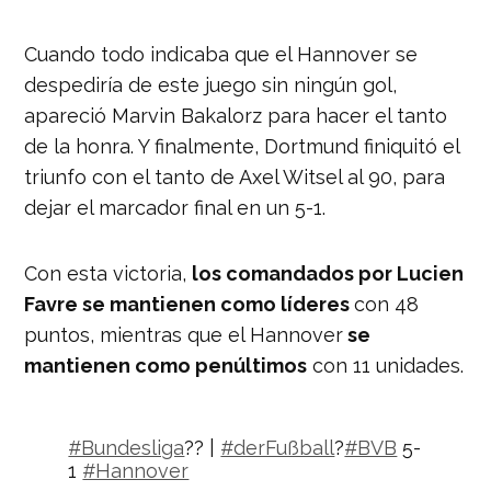
— Nación Deportes
(@naciondeportes_)
26 de enero de
Cuando todo indicaba que el Hannover se
2019
despediría de este juego sin ningún gol,
apareció Marvin Bakalorz para hacer el tanto
de la honra. Y finalmente, Dortmund finiquitó el
triunfo con el tanto de Axel Witsel al 90, para
dejar el marcador final en un 5-1.
Con esta victoria,
los comandados por Lucien
Favre se mantienen como líderes
con 48
puntos, mientras que el Hannover
se
mantienen como penúltimos
con 11 unidades.
#Bundesliga
?? |
#derFußball
?
#BVB
5-
1
#Hannover