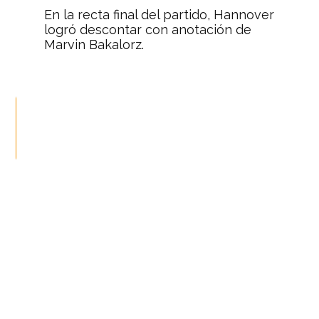
En la recta final del partido, Hannover
logró descontar con anotación de
Marvin Bakalorz.
Minutos después, Axel Witzel hizo el
quinto para finiquitar el triunfo.
pic.twitter.com/HpoCzDEcDA
— Nación Deportes
(@naciondeportes_)
26 de enero de
2019