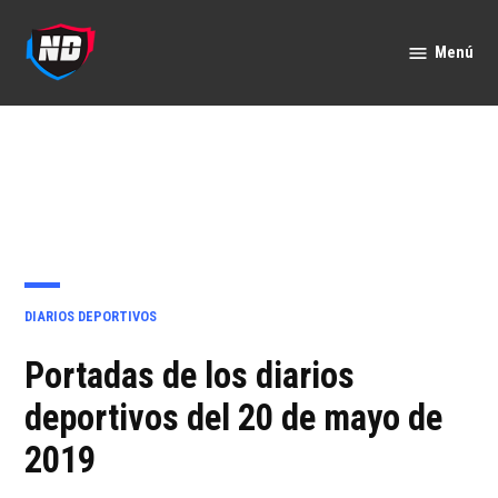
Saltar
al
Menú
Nación
contenido
Deportes
PUBLICADO
DIARIOS DEPORTIVOS
EN
Portadas de los diarios
deportivos del 20 de mayo de
2019