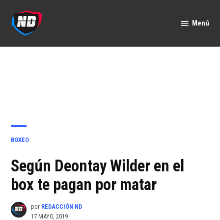
Saltar
al
Menú
Nación
contenido
Deportes
PUBLICADO
BOXEO
EN
Según Deontay Wilder en el
box te pagan por matar
por
REDACCIÓN ND
17 MAYO, 2019