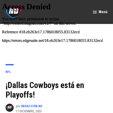
Saltar
al
Menú
Nación
contenido
Deportes
PUBLICADO
NFL
EN
¡Dallas Cowboys está en
Playoffs!
por
REDACCIÓN ND
17 DICIEMBRE, 2023