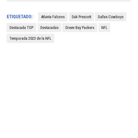
ETIQUETADO:
Atlanta Falcons
Dak Prescott
Dallas Cowboys
Destacada TOP
Destacadas
Green Bay Packers
NFL
Temporada 2023 de la NFL