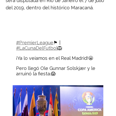
será disputada en Río de Janeiro el 7 de julio
del 2019, dentro del histórico Maracaná.
#PremierLeague
🏴󠁧󠁢󠁥󠁮󠁧󠁿 |
#LaCunaDelFutbol
🦁
¡Ya lo veíamos en el Real Madrid!😬
Pero llegó Ole Gunnar Solskjær y le
arruinó la fiesta.😱
Mira quién cambió de opinión tras la
llegada del noruego al United.😎
https://t.co/sXfTtb3kDY
— Nación Deportes
(@naciondeportes_)
January 1, 2019