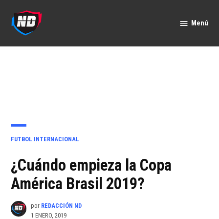
Saltar
al
Menú
Nación
contenido
Deportes
PUBLICADO
FUTBOL INTERNACIONAL
EN
¿Cuándo empieza la Copa
América Brasil 2019?
por
REDACCIÓN ND
1 ENERO, 2019