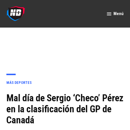
Saltar
al
Menú
Nación
contenido
Deportes
PUBLICADO
MÁS DEPORTES
EN
Mal día de Sergio ‘Checo’ Pérez
en la clasificación del GP de
Canadá