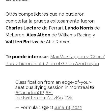
Otros competidores que no pudieron
completar la prueba exitosamente fueron:
Charles Leclerc
de Ferrari,
Lando Norris
de
McLaren,
Alex Albon
de Williams Racing y
Valtteri Bottas
de Alfa Romeo.
Te puede interesar:
Max Verstappen y ‘Checo’
Pérez hicieron el 1-2 en el GP de Azerbaiyán
Classification from an edge-of-your-
seat qualifying session in Montreal 📸
#CanadianGP
#F1
pic.twitter.com/22vKyxjFVk
— Formula 1 (@F1)
June 18, 2022