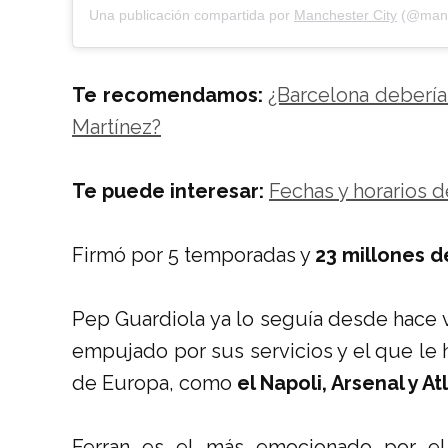
Una publicación compartida por
Manchester City
(@manc
Te recomendamos:
¿Barcelona debería
Martínez?
Te puede interesar:
Fechas y horarios 
Firmó por 5 temporadas y
23 millones d
Pep Guardiola ya lo seguía desde hace va
empujado por sus servicios y el que le 
de Europa, como
el Napoli, Arsenal y A
Ferran es el más emocionado por el 