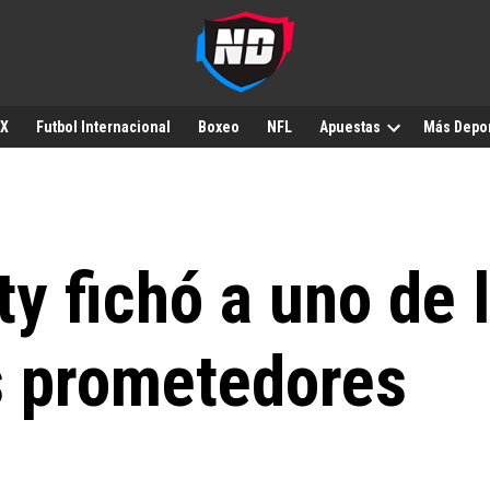
MX
Futbol Internacional
Boxeo
NFL
Apuestas
Más Depo
y fichó a uno de l
 prometedores