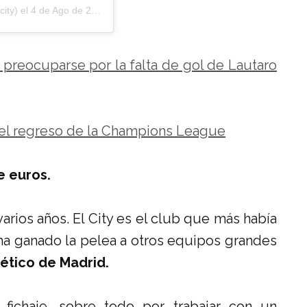
ity) el
4 de Ago de 2020 a las 12:00 PDT
 preocuparse por la falta de gol de Lautaro
del regreso de la Champions League
e euros.
rios años. El City es el club que más había
ha ganado la pelea a otros equipos grandes
tlético de Madrid.
fichaje, sobre todo por trabajar con un