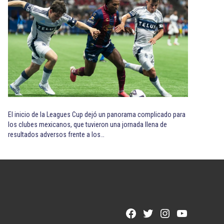
El inicio de la Leagues Cup dejó un panorama complicado para
los clubes mexicanos, que tuvieron una jornada llena de
resultados adversos frente a los…
Facebook
Twitter
Instagram
YouTube