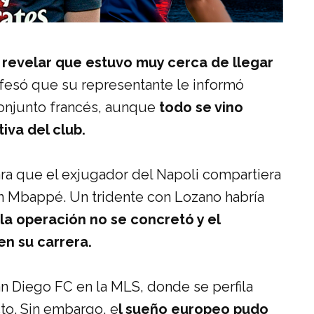
 revelar que estuvo muy cerca de llegar
fesó que su representante le informó
onjunto francés, aunque
todo se vino
iva del club.
ara que el exjugador del Napoli compartiera
n Mbappé. Un tridente con Lozano habría
a operación no se concretó y el
n su carrera.
n Diego FC en la MLS, donde se perfila
to. Sin embargo, e
l sueño europeo pudo