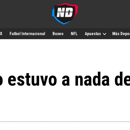
MX
Futbol Internacional
Boxeo
NFL
Apuestas
Más Depo
estuvo a nada de