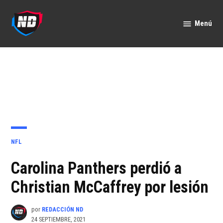
Saltar
al
Menú
Nación
contenido
Deportes
PUBLICADO
NFL
EN
Carolina Panthers perdió a
Christian McCaffrey por lesión
por
REDACCIÓN ND
24 SEPTIEMBRE, 2021