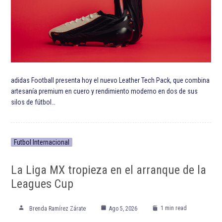
ETIQUETADO:
Club América
Club Deportivo Chivas
Destacada TOP
Destacadas
Fichajes Liga MX
Fútbol Club Juárez
Hugo González
Liga MX