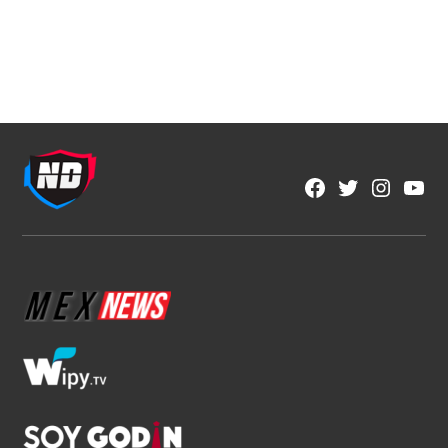
NFL
NFL México y Aeroméxico anuncian
alianza histórica por tres años
1 min read
Fran González
Ago 5, 2026