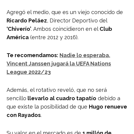
Agregó el medio, que es un viejo conocido de
Ricardo Peláez
, Director Deportivo del
‘Chiverío’
. Ambos coincidieron en el
Club
América
(entre 2012 y 2016).
Te recomendamos:
Nadie lo esperaba,
Vincent Janssen jugará la UEFA Nations
League 2022/23
Además, el rotativo reveló, que no será
sencillo
llevarlo al cuadro tapatío
debido a
que existe la posibilidad de que
Hugo
renueve
con Rayados
.
Su valor en el mercado es de
1 millón de