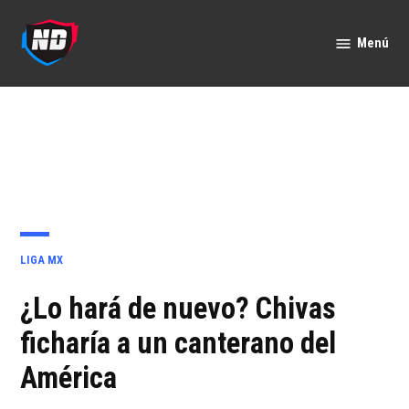
Saltar
al
Menú
Nación
contenido
Deportes
PUBLICADO
LIGA MX
EN
¿Lo hará de nuevo? Chivas
ficharía a un canterano del
América