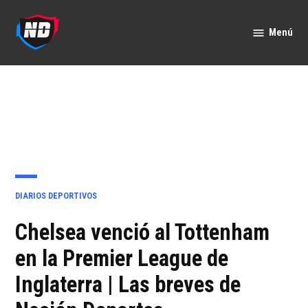
Saltar
al
Menú
Nación
contenido
Deportes
PUBLICADO
DIARIOS DEPORTIVOS
EN
Chelsea venció al Tottenham
en la Premier League de
Inglaterra | Las breves de