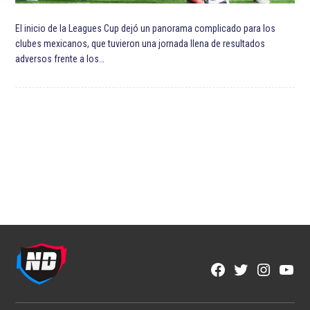
El inicio de la Leagues Cup dejó un panorama complicado para los
clubes mexicanos, que tuvieron una jornada llena de resultados
adversos frente a los…
Facebook
Twitter
Instagra
YouT
Page
Username