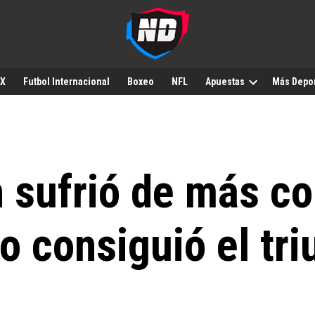
MX
Futbol Internacional
Boxeo
NFL
Apuestas
Más Depo
sufrió de más co
 consiguió el tri