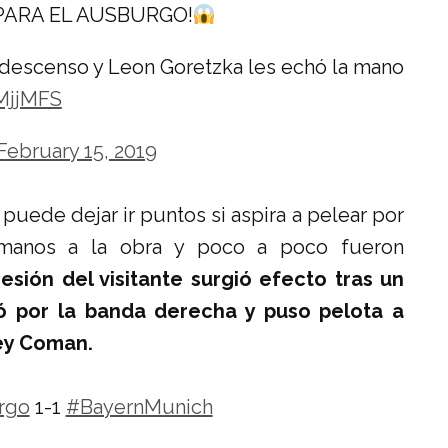
PARA EL AUSBURGO!
 descenso y Leon Goretzka les echó la mano
nMjjMFS
February 15, 2019
uede dejar ir puntos si aspira a pelear por
 manos a la obra y poco a poco fueron
presión del visitante surgió efecto tras un
ó por la banda derecha y puso pelota a
ey Coman.
rgo
1-1
#BayernMunich