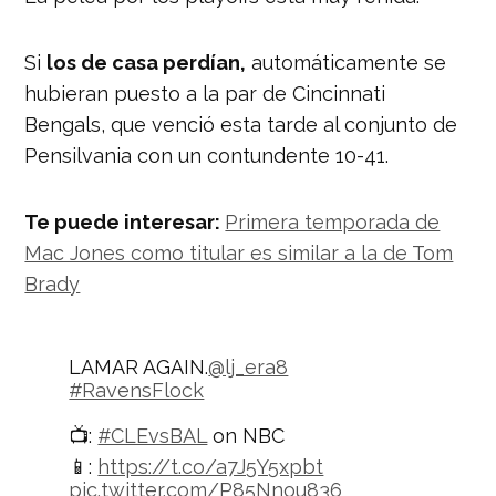
Si
los de casa perdían,
automáticamente se
hubieran puesto a la par de Cincinnati
Bengals, que venció esta tarde al conjunto de
Pensilvania con un contundente 10-41.
Te puede interesar:
Primera temporada de
Mac Jones como titular es similar a la de Tom
Brady
LAMAR AGAIN.
@lj_era8
#RavensFlock
📺:
#CLEvsBAL
on NBC
📱:
https://t.co/a7J5Y5xpbt
pic.twitter.com/P85Nnou836