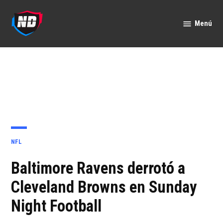
Saltar
al
Menú
Nación
contenido
Deportes
PUBLICADO
NFL
EN
Baltimore Ravens derrotó a
Cleveland Browns en Sunday
Night Football